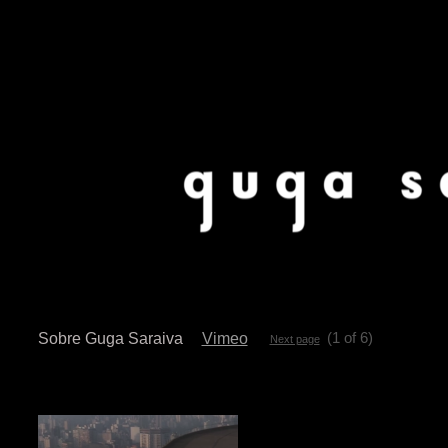
(1 of 6)
Sobre Guga Saraiva
Vimeo
Next page