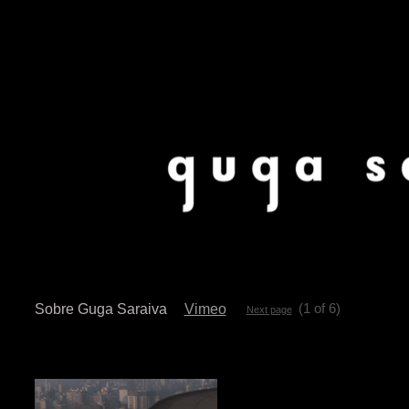
(1 of 6)
Sobre Guga Saraiva
Vimeo
Next page