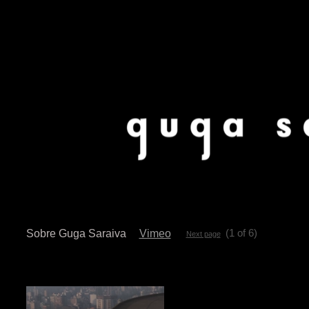
(1 of 6)
Sobre Guga Saraiva
Vimeo
Next page