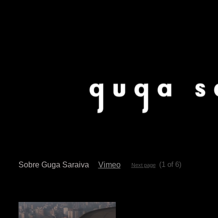
(1 of 6)
Sobre Guga Saraiva
Vimeo
Next page