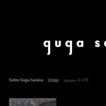
(1 of 6)
Sobre Guga Saraiva
Vimeo
Next page