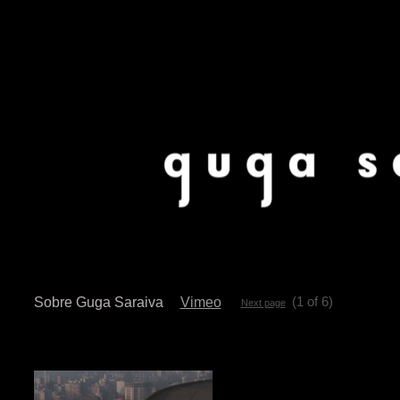
(1 of 6)
Sobre Guga Saraiva
Vimeo
Next page